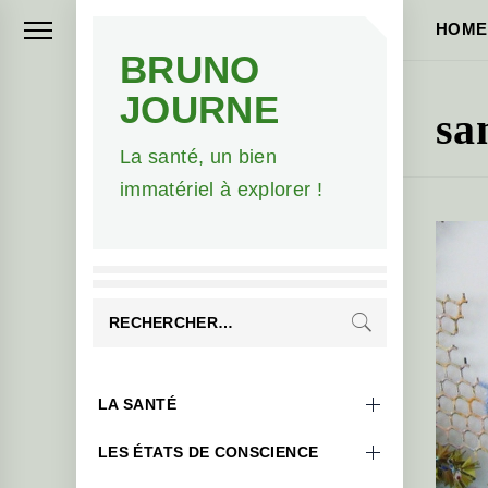
Skip
HOME
to
BRUNO
content
JOURNE
sa
La santé, un bien
immatériel à explorer !
Rechercher :
Primary
LA SANTÉ
Menu
LES ÉTATS DE CONSCIENCE