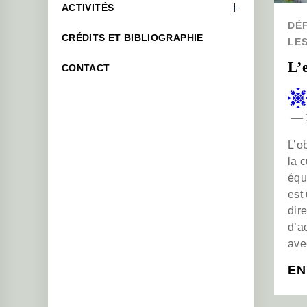
ACTIVITÉS
DÉF
CRÉDITS ET BIBLIOGRAPHIE
LE
L’
CONTACT
L’ob
la 
équi
est
dir
d’a
avec
EN