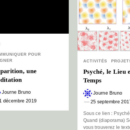
MMUNIQUER POUR
IGNER
ACTIVITÉS
PROJET
parition, une
Psyché, le Lieu e
ditation
Temps
Journe Bruno
Journe Bruno
1 décembre 2019
25 septembre 201
Sous ce lien : Psyché
Quand (diaporama) So
vous trouverez le text