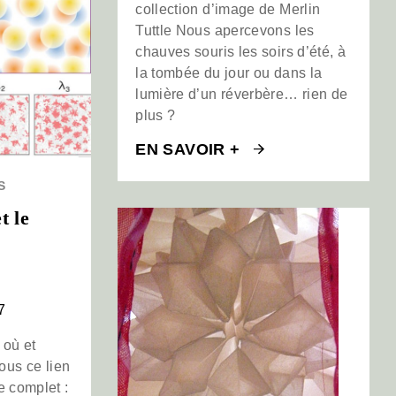
collection d’image de Merlin
Tuttle Nous apercevons les
chauves souris les soirs d’été, à
la tombée du jour ou dans la
lumière d’un réverbère… rien de
plus ?
EN SAVOIR +
S
t le
7
 où et
us ce lien
e complet :