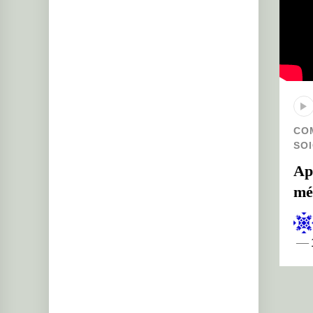
CO
SO
Ap
mé