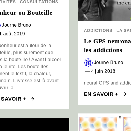
IVITÉS
CONSULTATIONS
nheur ou Bouteille
Journe Bruno
ADDICTIONS
LA SA
1 août 2019
Le GPS neurona
bonheur est autour de la
les addictions
teille, plus surement que
 la bouteille ! Avant l’alcool
Journe Bruno
 a le rite. Les bouteilles
4 juin 2018
ent le festif, la chaleur,
umain. L’ivresse est là avant
neural GPS and addic
vrir la
EN SAVOIR +
 SAVOIR +