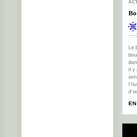
ACT
Bo
Le 
bou
dans
il y
sonn
l’h
d’ou
EN