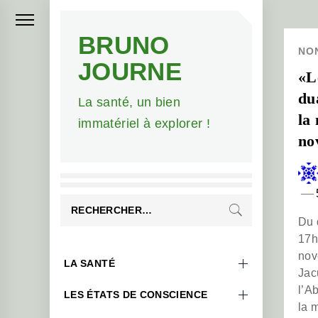
Skip
to
BRUNO
content
NO
JOURNE
«L
du
La santé, un bien
la
immatériel à explorer !
no
Rechercher :
Du 
17h
nov
Primary
LA SANTÉ
Jac
Menu
l’A
LES ÉTATS DE CONSCIENCE
la 