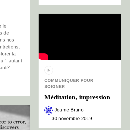
 le
s de
ans nos
ntretiens,
lorer la
ur’’ autant
anté’’.
COMMUNIQUER POUR
SOIGNER
Méditation, impression
Journe Bruno
30 novembre 2019