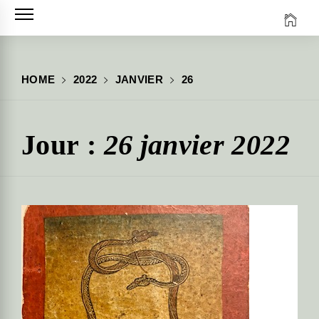
Skip
to
content
HOME
2022
JANVIER
26
Jour :
26 janvier 2022