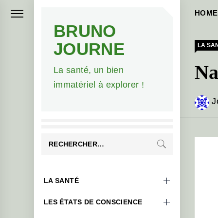
Skip
HOME
to
BRUNO
content
JOURNE
LA SA
Na
La santé, un bien
immatériel à explorer !
J
Rechercher :
Primary
LA SANTÉ
Menu
LES ÉTATS DE CONSCIENCE