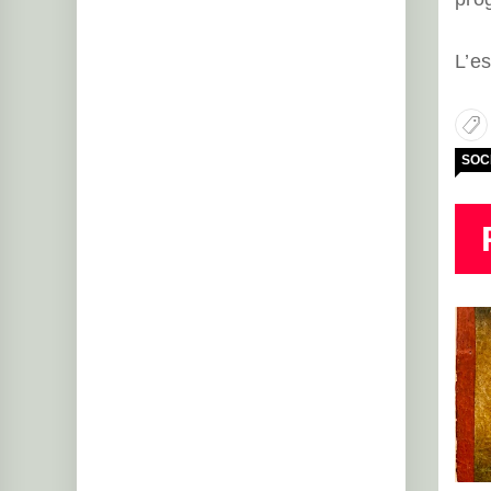
L’e
SOC