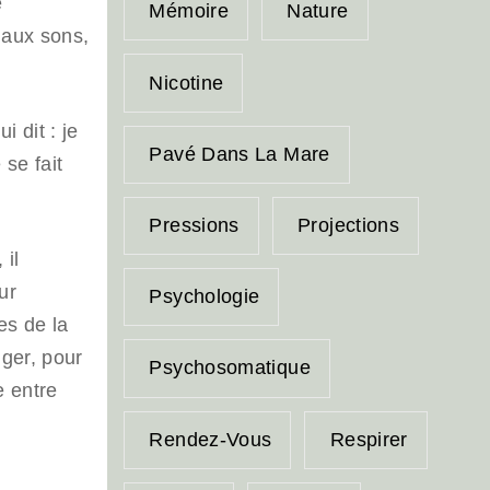
e
Mémoire
Nature
 aux sons,
Nicotine
 dit : je
Pavé Dans La Mare
 se fait
Pressions
Projections
 il
ur
Psychologie
ies de la
uger, pour
Psychosomatique
e entre
e
Rendez-Vous
Respirer