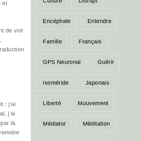
Culture
Disrupt
 et
Encéphale
Entendre
t de voir
,
Famille
Français
traduction
GPS Neuronal
Guérir
Isoméride
Japonais
Liberté
Mouvement
 : j’ai
l, j’ai
par là.
Médiator
Méditation
première