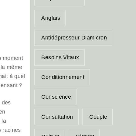
Anglais
Antidépresseur Diamicron
Besoins Vitaux
Un moment
s la même
nait à quel
Conditionnement
pensant ?
Conscience
t des
 en
Consultation
Couple
 la
s racines