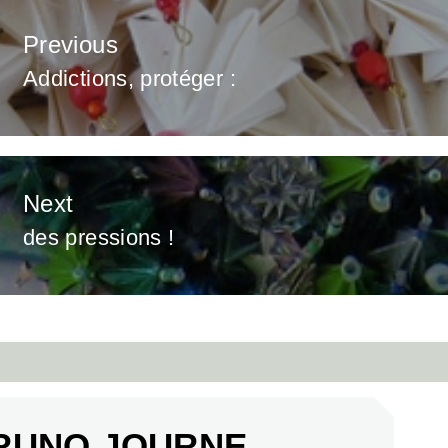
vigation
Previous
Addictions, protéger :
Previous
post:
article
Next
des pressions !
Next
post:
RUNO JOURNE