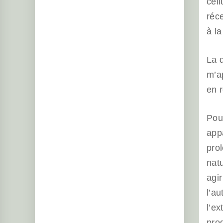
cell
réc
à l
La d
m’ap
en r
Pour
appa
prol
natu
agir
l’au
l’ex
pro