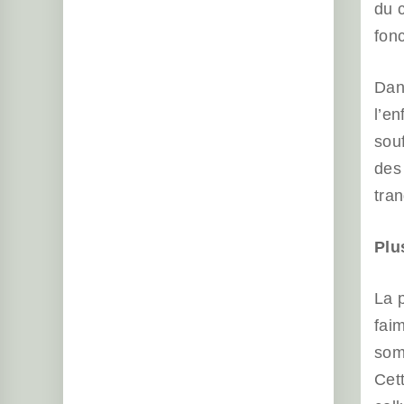
du 
fon
Dan
l’en
souf
des 
tran
Plu
La p
faim
som
Cett