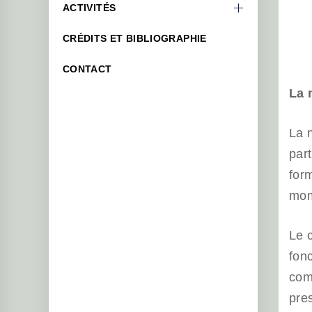
ACTIVITÉS
CRÉDITS ET BIBLIOGRAPHIE
CONTACT
La 
La 
par
form
mom
Le c
fon
com
pre