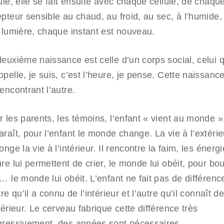
ule, elle se fait ensuite avec chaque cellule, de chaqu
epteur sensible au chaud, au froid, au sec, à l’humide,
a lumière, chaque instant est nouveau.
euxième naissance est celle d’un corps social, celui qui
pelle, je suis, c’est l’heure, je pense. Cette naissance
encontrant l’autre.
 les parents, les témoins, l’enfant « vient au monde »,
raît, pour l’enfant le monde change. La vie à l’extérie
onge la vie à l’intérieur. Il rencontre la faim, les énerg
re lui permettent de crier, le monde lui obéit, pour bo
… le monde lui obéit. L’enfant ne fait pas de différenc
tre qu’il a connu de l’intérieur et l’autre qu’il connaît d
térieur. Le cerveau fabrique cette différence très
gressivement, des années sont nécessaires.