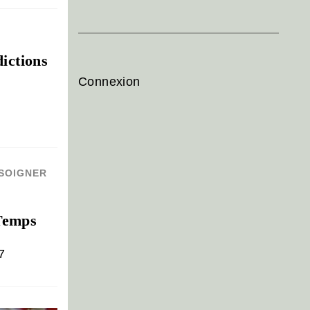
ictions
Connexion
SOIGNER
 Temps
7